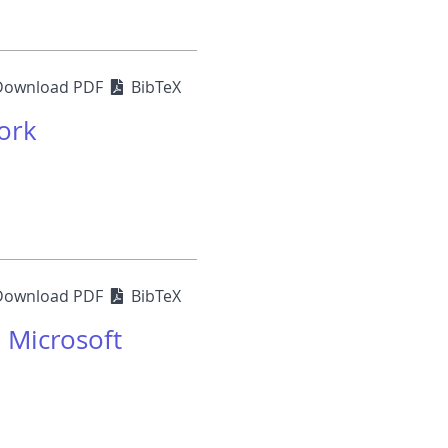
Download PDF
BibTeX
ork
Download PDF
BibTeX
l Microsoft