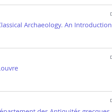
lassical Archaeology. An Introduction
Louvre
partement des Antiquités grecques,