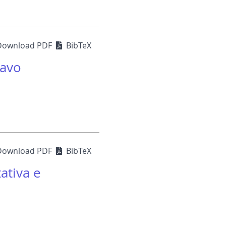
Download PDF
BibTeX
cavo
Download PDF
BibTeX
tativa e