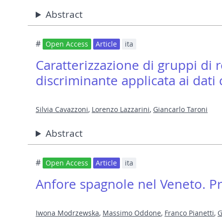
Abstract
#
Open Access
Article
ita
Caratterizzazione di gruppi di r
discriminante applicata ai dati 
Silvia Cavazzoni
,
Lorenzo Lazzarini
,
Giancarlo Taroni
Abstract
#
Open Access
Article
ita
Anfore spagnole nel Veneto. Pro
Iwona Modrzewska
,
Massimo Oddone
,
Franco Pianetti
,
G