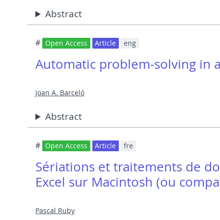
Abstract
#
Open Access
Article
eng
Automatic problem-solving in 
Joan A. Barceló
Abstract
#
Open Access
Article
fre
Sériations et traitements de do
Excel sur Macintosh (ou compa
Pascal Ruby