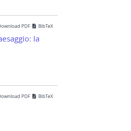
Download PDF
BibTeX
aesaggio: la
Download PDF
BibTeX