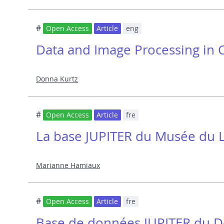
#
Open Access
Article
eng
Data and Image Processing in C
Donna Kurtz
#
Open Access
Article
fre
La base JUPITER du Musée du 
Marianne Hamiaux
#
Open Access
Article
fre
Base de données JUPITER du Dé