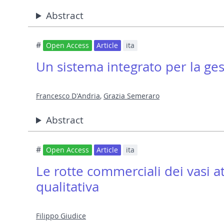
Abstract
#
Open Access
Article
ita
Un sistema integrato per la gest
Francesco D'Andria
,
Grazia Semeraro
Abstract
#
Open Access
Article
ita
Le rotte commerciali dei vasi atti
qualitativa
Filippo Giudice