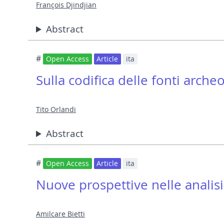
François Djindjian
Abstract
#
Open Access
Article
ita
Sulla codifica delle fonti arche
Tito Orlandi
Abstract
#
Open Access
Article
ita
Nuove prospettive nelle analisi 
Amilcare Bietti