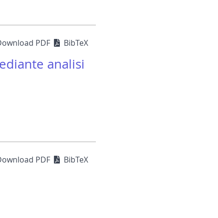
Download PDF
BibTeX
mediante analisi
Download PDF
BibTeX