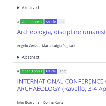
Abstract
#
Open Access
Article
ita
Archeologia, discipline umanist
Angelo Cerizza
,
Maria Luigia Pagliani
Abstract
#
Open Access
Article
eng
INTERNATIONAL CONFERENCE 
ARCHAEOLOGY (Ravello, 3-4 Apr
John Boardman
,
Donna Kurtz