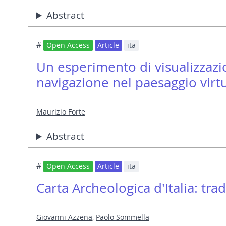
Abstract
#
Open Access
Article
ita
Un esperimento di visualizzazio
navigazione nel paesaggio virt
Maurizio Forte
Abstract
#
Open Access
Article
ita
Carta Archeologica d'Italia: tr
Giovanni Azzena
,
Paolo Sommella