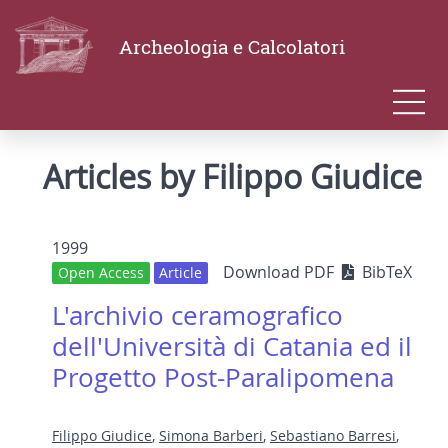
Archeologia e Calcolatori
Articles by Filippo Giudice
1999
Download PDF
BibTeX
Open Access
Article
L'archivio ceramografico
dell'Università di Catania ed il
Progetto Post-Paralipomena
Filippo Giudice
,
Simona Barberi
,
Sebastiano Barresi
,