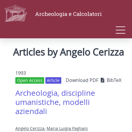
Archeologia e Calcolatori
Articles by Angelo Cerizza
1993
Download PDF
BibTeX
Open Access
Article
Archeologia, discipline
umanistiche, modelli
aziendali
Angelo Cerizza
,
Maria Luigia Pagliani