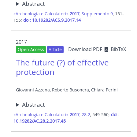
Abstract
«Archeologia e Calcolatori»
2017
, Supplemento 9
, 151-
155;
doi: 10.19282/ACS.9.2017.14
2017
Download PDF
BibTeX
Open Access
Article
The future (?) of effective
protection
Giovanni Azzena
,
Roberto Busonera
,
Chiara Perini
Abstract
«Archeologia e Calcolatori»
2017
, 28.2
, 549-560;
doi:
10.19282/AC.28.2.2017.45