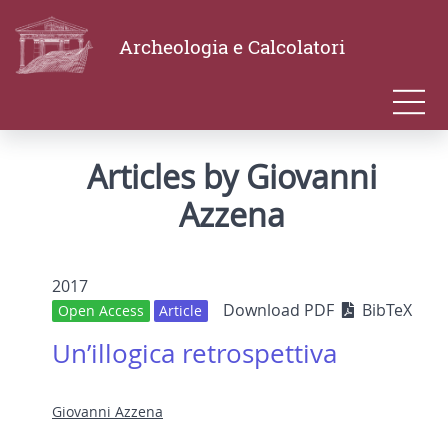
Archeologia e Calcolatori
Articles by Giovanni
Azzena
2017
Download PDF
BibTeX
Open Access
Article
Un’illogica retrospettiva
Giovanni Azzena