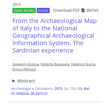
2015
Download PDF
BibTeX
Open Access
Article
From the Archaeological Map
of Italy to the National
Geographical Archaeological
Information System. The
Sardinian experience
Giovanni Azzena
,
Roberto Busonera
,
Federico Nurra
,
Enrico Petruzzi
Abstract
«Archeologia e Calcolatori»
2015
, 26
, 115-129;
doi:
10.19282/ac.26.2015.21