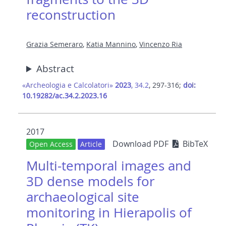
reconstruction
Grazia Semeraro
,
Katia Mannino
,
Vincenzo Ria
Abstract
«Archeologia e Calcolatori»
2023
, 34.2
, 297-316;
doi:
10.19282/ac.34.2.2023.16
2017
Download PDF
BibTeX
Open Access
Article
Multi-temporal images and
3D dense models for
archaeological site
monitoring in Hierapolis of