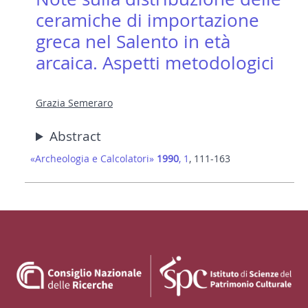
ceramiche di importazione
greca nel Salento in età
arcaica. Aspetti metodologici
Grazia Semeraro
Abstract
«Archeologia e Calcolatori»
1990
, 1
, 111-163