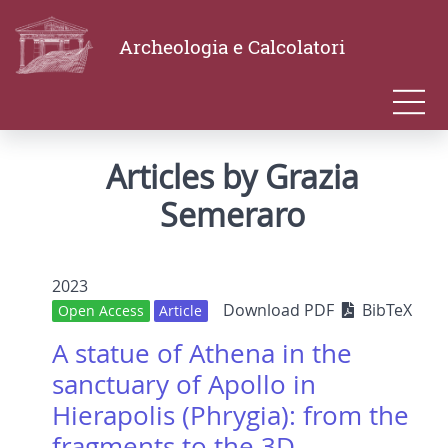
Archeologia e Calcolatori
Articles by Grazia
Semeraro
2023
Download PDF
BibTeX
Open Access
Article
A statue of Athena in the
sanctuary of Apollo in
Hierapolis (Phrygia): from the
fragments to the 3D