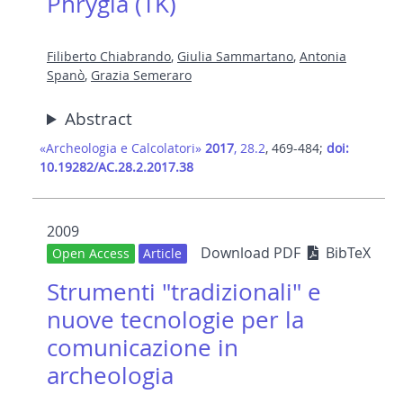
Phrygia (TK)
Filiberto Chiabrando
,
Giulia Sammartano
,
Antonia
Spanò
,
Grazia Semeraro
Abstract
«Archeologia e Calcolatori»
2017
, 28.2
, 469-484;
doi:
10.19282/AC.28.2.2017.38
2009
Download PDF
BibTeX
Open Access
Article
Strumenti "tradizionali" e
nuove tecnologie per la
comunicazione in
archeologia