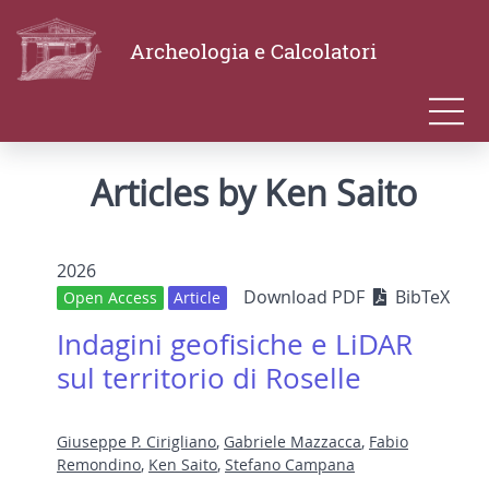
Archeologia e Calcolatori
Articles by Ken Saito
2026
Download PDF
BibTeX
Open Access
Article
Indagini geofisiche e LiDAR
sul territorio di Roselle
Giuseppe P. Cirigliano
,
Gabriele Mazzacca
,
Fabio
Remondino
,
Ken Saito
,
Stefano Campana