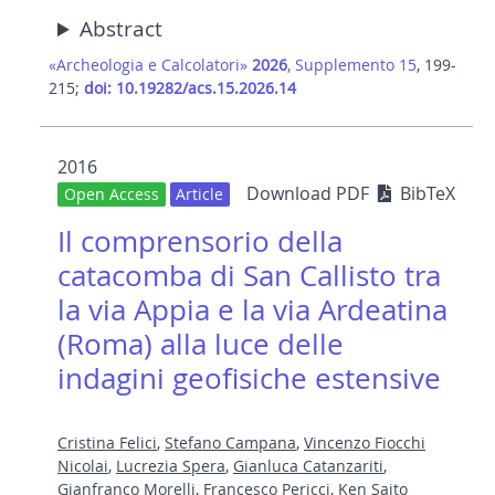
Abstract
«Archeologia e Calcolatori»
2026
, Supplemento 15
, 199-
215;
doi: 10.19282/acs.15.2026.14
2016
Download PDF
BibTeX
Open Access
Article
Il comprensorio della
catacomba di San Callisto tra
la via Appia e la via Ardeatina
(Roma) alla luce delle
indagini geofisiche estensive
Cristina Felici
,
Stefano Campana
,
Vincenzo Fiocchi
Nicolai
,
Lucrezia Spera
,
Gianluca Catanzariti
,
Gianfranco Morelli
,
Francesco Pericci
,
Ken Saito