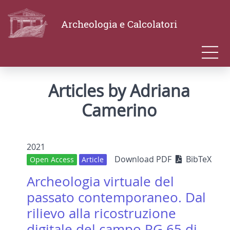
Archeologia e Calcolatori
Articles by Adriana
Camerino
2021
Download PDF
BibTeX
Open Access
Article
Archeologia virtuale del
passato contemporaneo. Dal
rilievo alla ricostruzione
digitale del campo PG 65 di