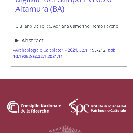
Altamura (BA)
Giuliano De Felice
,
Adriana Camerino
,
Remo Pavone
Abstract
«Archeologia e Calcolatori»
2021
, 32.1
, 195-212;
doi:
10.19282/ac.32.1.2021.11