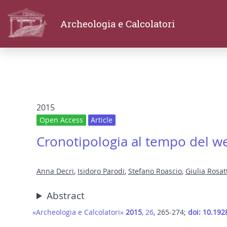
Archeologia e Calcolatori
2015
Open Access
Article
Cronotipologia al tempo del we
Anna Decri
,
Isidoro Parodi
,
Stefano Roascio
,
Giulia Rosat
Abstract
«Archeologia e Calcolatori»
2015
, 26
, 265-274;
doi: 10.192