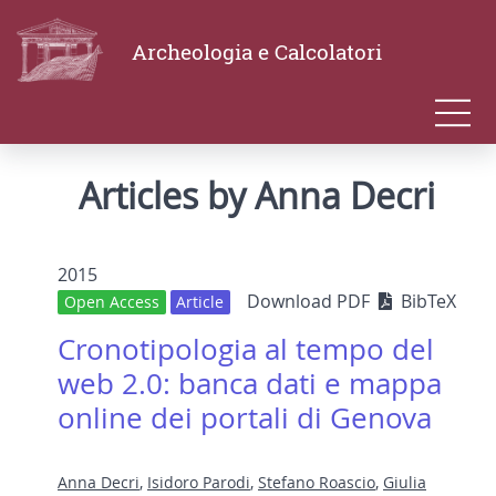
Archeologia e Calcolatori
Articles by Anna Decri
2015
Download PDF
BibTeX
Open Access
Article
Cronotipologia al tempo del
web 2.0: banca dati e mappa
online dei portali di Genova
Anna Decri
,
Isidoro Parodi
,
Stefano Roascio
,
Giulia