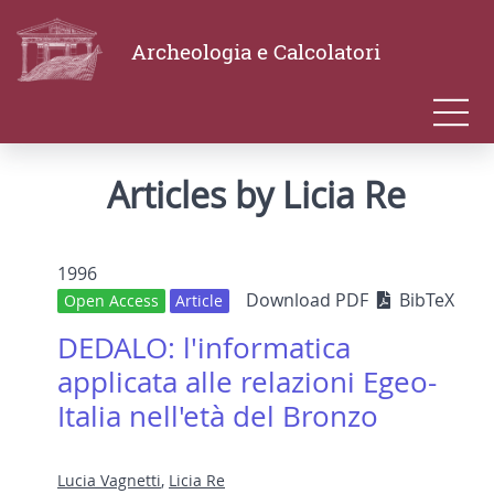
Archeologia e Calcolatori
Articles by Licia Re
1996
Download PDF
BibTeX
Open Access
Article
DEDALO: l'informatica
applicata alle relazioni Egeo-
Italia nell'età del Bronzo
Lucia Vagnetti
,
Licia Re