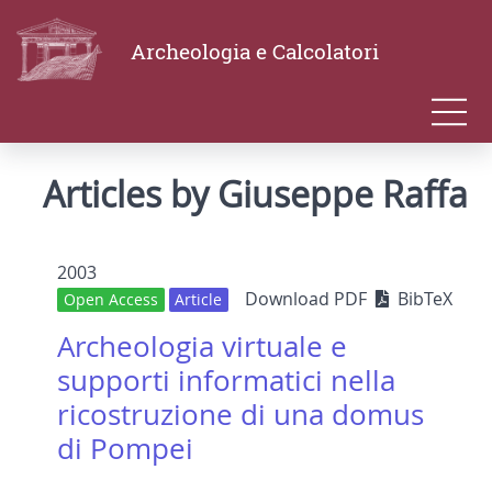
Archeologia e Calcolatori
Articles by Giuseppe Raffa
2003
Download PDF
BibTeX
Open Access
Article
Archeologia virtuale e
supporti informatici nella
ricostruzione di una domus
di Pompei