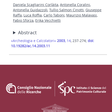
Daniela Scagliarini Corlàita
,
Antonella Coralini
,
Antonella Guidazzoli
,
Tullio Salmon Cinotti
,
Giuseppe
Raffa
,
Luca Roffia
,
Carlo Taboni
,
Maurizio Malavasi
,
Fabio Sforza
,
Erika Vecchietti
Abstract
«Archeologia e Calcolatori»
2003
, 14
, 237-274;
doi:
10.19282/ac.14.2003.11