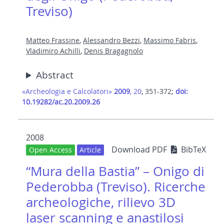
Treviso)
Matteo Frassine
,
Alessandro Bezzi
,
Massimo Fabris
,
Vladimiro Achilli
,
Denis Bragagnolo
Abstract
«Archeologia e Calcolatori»
2009
, 20
, 351-372;
doi:
10.19282/ac.20.2009.26
2008
Download PDF
BibTeX
Open Access
Article
“Mura della Bastia” – Onigo di
Pederobba (Treviso). Ricerche
archeologiche, rilievo 3D
laser scanning e anastilosi