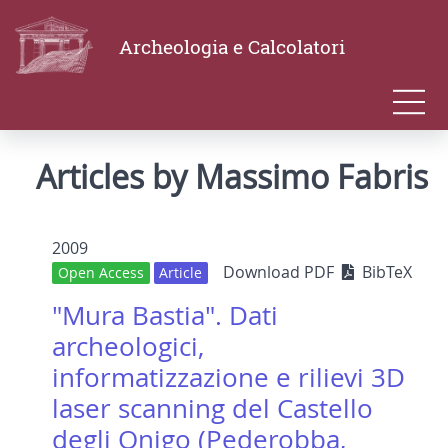
Archeologia e Calcolatori
Articles by Massimo Fabris
2009
Download PDF
BibTeX
Open Access
Article
"Mura Bastia". Dati
archeologici,
informatizzazione e rilievi 3D
laser scanning del Castello
degli Onigo (Pederobba,