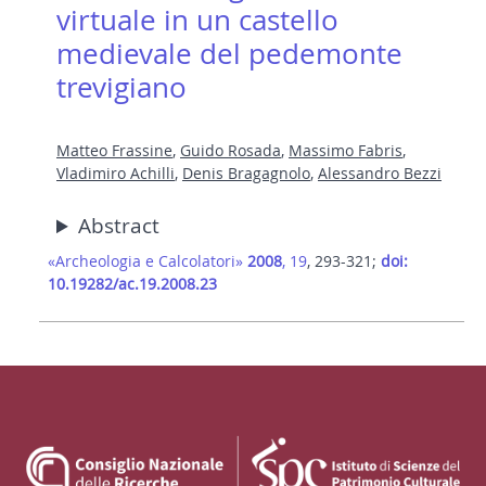
virtuale in un castello
medievale del pedemonte
trevigiano
Matteo Frassine
,
Guido Rosada
,
Massimo Fabris
,
Vladimiro Achilli
,
Denis Bragagnolo
,
Alessandro Bezzi
Abstract
«Archeologia e Calcolatori»
2008
, 19
, 293-321;
doi:
10.19282/ac.19.2008.23