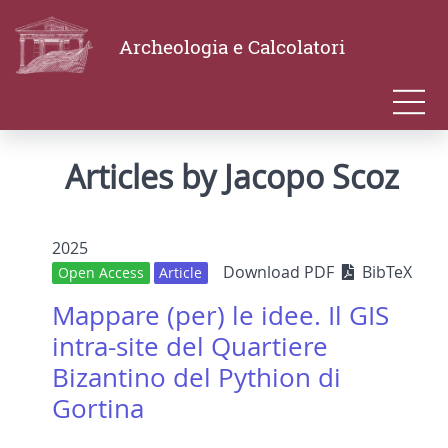
Archeologia e Calcolatori
Articles by Jacopo Scoz
2025
Download PDF
BibTeX
Open Access
Article
Mappare (per) le idee. Il GIS
intra-site del Quartiere
Bizantino del Pythion di
Gortina