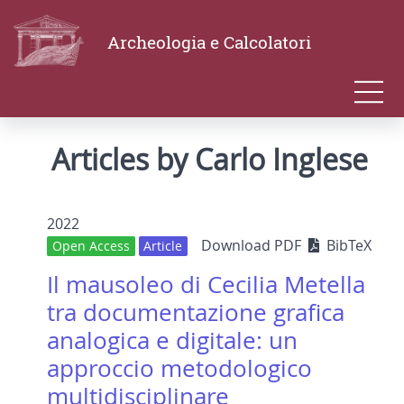
Archeologia e Calcolatori
Articles by Carlo Inglese
2022
Download PDF
BibTeX
Open Access
Article
Il mausoleo di Cecilia Metella
tra documentazione grafica
analogica e digitale: un
approccio metodologico
multidisciplinare