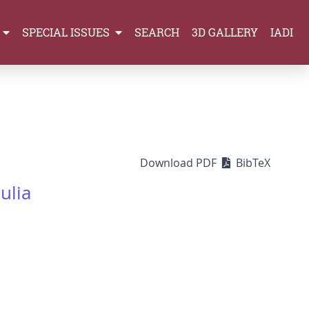
SPECIAL ISSUES
SEARCH
3D GALLERY
IADI
Download PDF
BibTeX
ulia