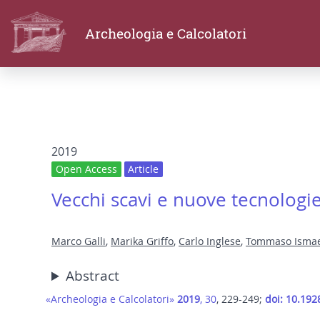
Archeologia e Calcolatori
2019
Open Access
Article
Vecchi scavi e nuove tecnologie:
Marco Galli
,
Marika Griffo
,
Carlo Inglese
,
Tommaso Ismae
Abstract
«Archeologia e Calcolatori»
2019
, 30
, 229-249;
doi: 10.192