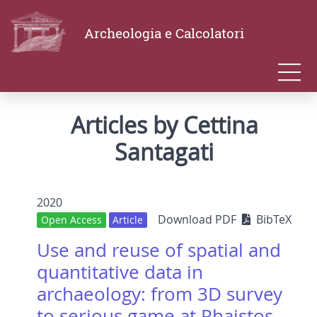
Archeologia e Calcolatori
Articles by Cettina
Santagati
2020
Download PDF
BibTeX
Open Access
Article
Use and reuse of spatial and
quantitative data in
archaeology: from 3D survey
to serious game at Phaistos