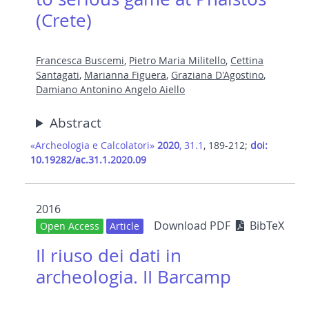
(Crete)
Francesca Buscemi
,
Pietro Maria Militello
,
Cettina
Santagati
,
Marianna Figuera
,
Graziana D'Agostino
,
Damiano Antonino Angelo Aiello
Abstract
«Archeologia e Calcolatori»
2020
, 31.1
, 189-212;
doi:
10.19282/ac.31.1.2020.09
2016
Download PDF
BibTeX
Open Access
Article
Il riuso dei dati in
archeologia. II Barcamp