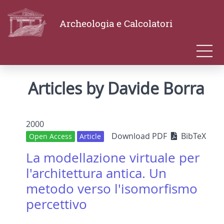
Archeologia e Calcolatori
Articles by Davide Borra
2000
Download PDF
BibTeX
Open Access
Article
La modellazione virtuale per
l'architettura antica. Un
metodo verso l'isomorfismo
percettivo