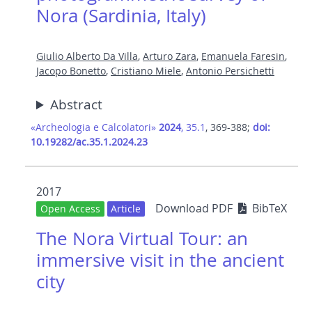
Nora (Sardinia, Italy)
Giulio Alberto Da Villa
,
Arturo Zara
,
Emanuela Faresin
,
Jacopo Bonetto
,
Cristiano Miele
,
Antonio Persichetti
Abstract
«Archeologia e Calcolatori»
2024
, 35.1
, 369-388;
doi:
10.19282/ac.35.1.2024.23
2017
Download PDF
BibTeX
Open Access
Article
The Nora Virtual Tour: an
immersive visit in the ancient
city