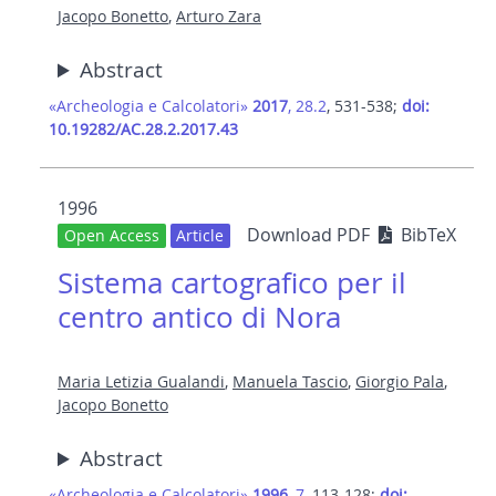
Jacopo Bonetto
,
Arturo Zara
Abstract
«Archeologia e Calcolatori»
2017
, 28.2
, 531-538;
doi:
10.19282/AC.28.2.2017.43
1996
Download PDF
BibTeX
Open Access
Article
Sistema cartografico per il
centro antico di Nora
Maria Letizia Gualandi
,
Manuela Tascio
,
Giorgio Pala
,
Jacopo Bonetto
Abstract
«Archeologia e Calcolatori»
1996
, 7
, 113-128;
doi: