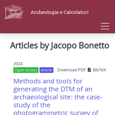
Archeologia e Calcolatori
Articles by Jacopo Bonetto
2024
Download PDF
BibTeX
Open Access
Article
Methods and tools for
generating the DTM of an
archaeological site: the case-
study of the
photogrammetric survey of