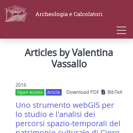
Archeologia e Calcolatori
Articles by Valentina
Vassallo
2016
Download PDF
BibTeX
Open Access
Article
Uno strumento webGIS per
lo studio e l'analisi dei
percorsi spazio-temporali del
patrimonio culturale di Cipro