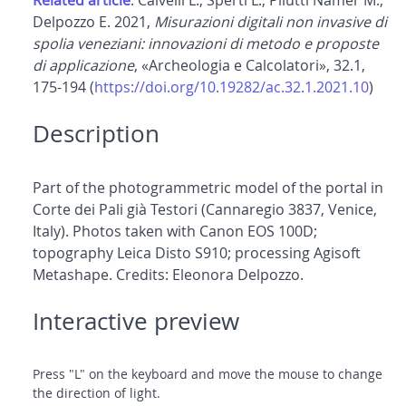
Related article
: Calvelli L., Sperti L., Pilutti Namer M.,
Delpozzo E. 2021,
Misurazioni digitali non invasive di
spolia veneziani: innovazioni di metodo e proposte
di applicazione
, «Archeologia e Calcolatori», 32.1,
175-194 (
https://doi.org/10.19282/ac.32.1.2021.10
)
Description
Part of the photogrammetric model of the portal in
Corte dei Pali già Testori (Cannaregio 3837, Venice,
Italy). Photos taken with Canon EOS 100D;
topography Leica Disto S910; processing Agisoft
Metashape. Credits: Eleonora Delpozzo.
Interactive preview
Press "L" on the keyboard and move the mouse to change
the direction of light.