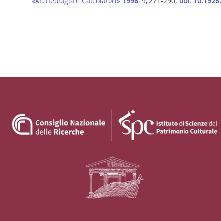
«Archeologia e Calcolatori»
1998
, 9
, 271-290;
doi: 10.1928