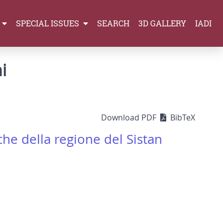
SPECIAL ISSUES
SEARCH
3D GALLERY
IADI
i
Download PDF
BibTeX
che della regione del Sistan