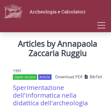
Archeologia e Calcolatori
Articles by Annapaola
Zaccaria Ruggiu
1991
Download PDF
BibTeX
Open Access
Article
Sperimentazione
dell'informatica nella
didattica dell'archeologia