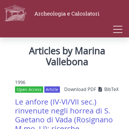
Archeologia e Calcolatori
Articles by Marina
Vallebona
1996
Download PDF
BibTeX
Open Access
Article
Le anfore (IV-VI/VII sec.)
rinvenute negli horrea di S.
Gaetano di Vada (Rosignano
M.mo, LI): ricerche