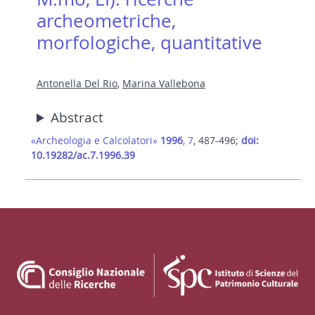
archeometriche,
morfologiche, quantitative
Antonella Del Rio
,
Marina Vallebona
Abstract
«Archeologia e Calcolatori»
1996
, 7
, 487-496;
doi:
10.19282/ac.7.1996.39