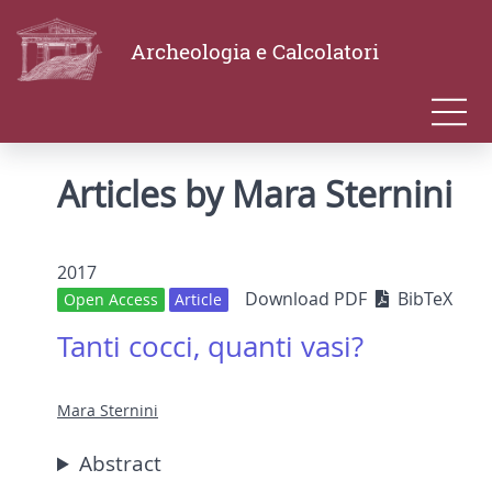
Archeologia e Calcolatori
Articles by Mara Sternini
2017
Download PDF
BibTeX
Open Access
Article
Tanti cocci, quanti vasi?
Mara Sternini
Abstract