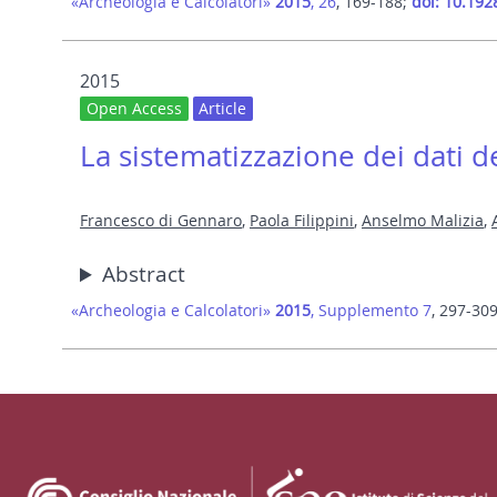
«Archeologia e Calcolatori»
2015
, 26
, 169-188;
doi: 10.192
2015
Open Access
Article
La sistematizzazione dei dati del
Francesco di Gennaro
,
Paola Filippini
,
Anselmo Malizia
,
Abstract
«Archeologia e Calcolatori»
2015
, Supplemento 7
, 297-30