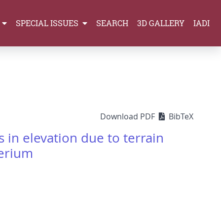
SPECIAL ISSUES
SEARCH
3D GALLERY
IADI
Download PDF
BibTeX
 in elevation due to terrain
merium