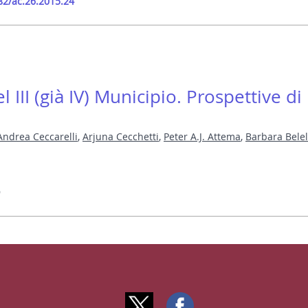
82/ac.26.2015.24
 III (già IV) Municipio. Prospettive di
Andrea Ceccarelli
,
Arjuna Cecchetti
,
Peter A.J. Attema
,
Barbara Belel
9