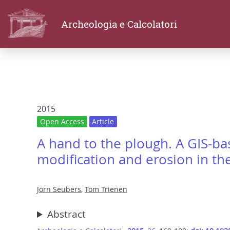
Archeologia e Calcolatori
2015
Open Access
Article
A hand to the plough. A GIS-bas
modification and erosion in t
Jorn Seubers
,
Tom Trienen
Abstract