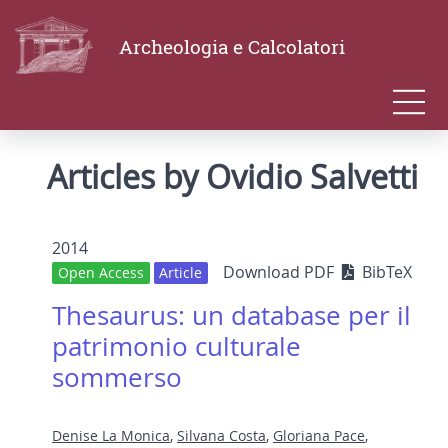
Archeologia e Calcolatori
Articles by Ovidio Salvetti
2014
Download PDF
BibTeX
Open Access
Article
Thesaurus: un database per il
patrimonio culturale
sommerso
Denise La Monica
,
Silvana Costa
,
Gloriana Pace
,