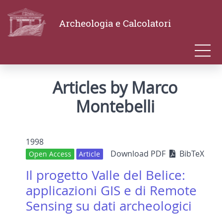
Archeologia e Calcolatori
Articles by Marco
Montebelli
1998
Download PDF
BibTeX
Open Access
Article
Il progetto Valle del Belice:
applicazioni GIS e di Remote
Sensing su dati archeologici