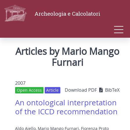
Archeologia e Calcolatori
Articles by Mario Mango
Furnari
2007
Download PDF
BibTeX
Open Access
Article
An ontological interpretation
of the ICCD recommendation
Aldo Aiello
,
Mario Mango Furnari
,
Fiorenza Proto