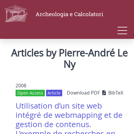
Archeologia e Calcolatori
Articles by Pierre-André Le
Ny
2008
Download PDF
BibTeX
Open Access
Article
Utilisation d’un site web
intégré de webmapping et de
gestion de contenus.
L’exemple de recherches en