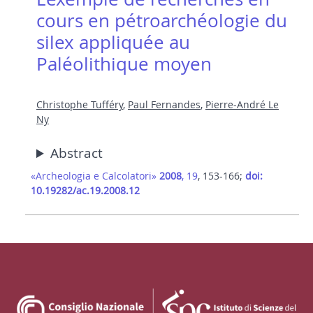
cours en pétroarchéologie du
silex appliquée au
Paléolithique moyen
Christophe Tufféry
,
Paul Fernandes
,
Pierre-André Le
Ny
Abstract
«Archeologia e Calcolatori»
2008
, 19
, 153-166;
doi:
10.19282/ac.19.2008.12