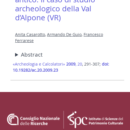
archeologico della Val
d’Alpone (VR)
Anita Casarotto
,
Armando De Guio
,
Francesco
Ferrarese
Abstract
«Archeologia e Calcolatori»
2009
, 20
, 291-307;
doi:
10.19282/ac.20.2009.23