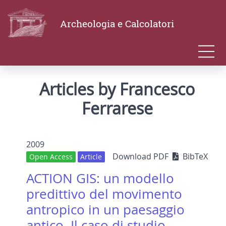
Archeologia e Calcolatori
Articles by Francesco
Ferrarese
2009
Download PDF
BibTeX
Open Access
Article
ACTION GIS: un modello
predittivo del movimento
antropico in un paesaggio
antico. Il caso di studio