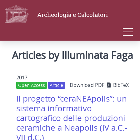
Archeologia e Calcolatori
Articles by Illuminata Faga
2017
Download PDF
BibTeX
Open Access
Article
Il progetto “ceraNEApolis”: un
sistema informativo
cartografico delle produzioni
ceramiche a Neapolis (IV a.C.-
VII d.C.)