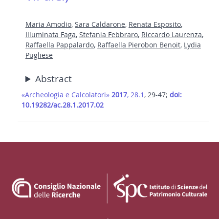
Maria Amodio
,
Sara Caldarone
,
Renata Esposito
,
Illuminata Faga
,
Stefania Febbraro
,
Riccardo Laurenza
,
Raffaella Pappalardo
,
Raffaella Pierobon Benoit
,
Lydia
Pugliese
Abstract
«Archeologia e Calcolatori»
2017
, 28.1
, 29-47;
doi:
10.19282/ac.28.1.2017.02