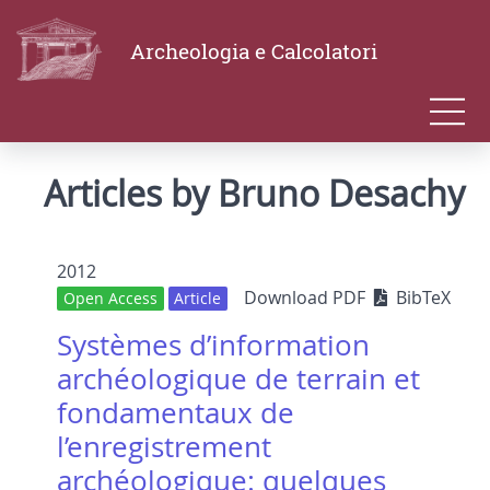
Archeologia e Calcolatori
Articles by Bruno Desachy
2012
Download PDF
BibTeX
Open Access
Article
Systèmes d’information
archéologique de terrain et
fondamentaux de
l’enregistrement
archéologique: quelques