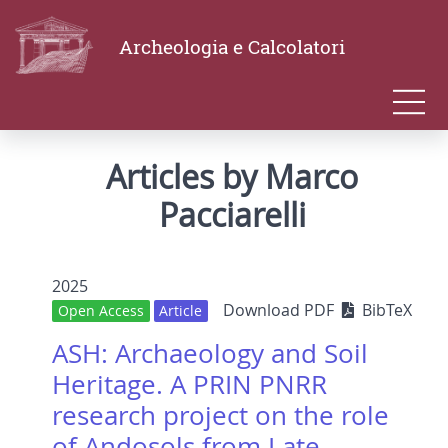
Archeologia e Calcolatori
Articles by Marco
Pacciarelli
2025
Download PDF
BibTeX
Open Access
Article
ASH: Archaeology and Soil
Heritage. A PRIN PNRR
research project on the role
of Andosols from Late