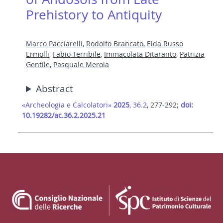
Prehistory to Antiquity
Marco Pacciarelli
,
Rodolfo Brancato
,
Elda Russo
Ermolli
,
Fabio Terribile
,
Immacolata Ditaranto
,
Patrizia
Gentile
,
Pasquale Merola
Abstract
«Archeologia e Calcolatori»
2025
, 36.2
, 277-292;
doi:
10.19282/ac.36.2.2025.21