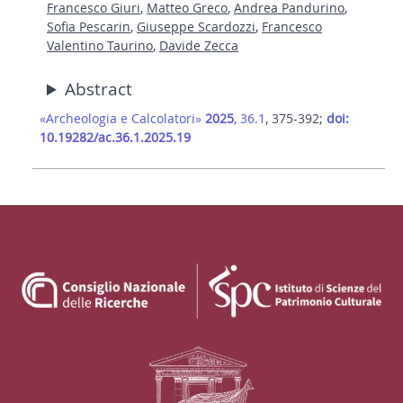
Francesco Giuri
,
Matteo Greco
,
Andrea Pandurino
,
Sofia Pescarin
,
Giuseppe Scardozzi
,
Francesco
Valentino Taurino
,
Davide Zecca
Abstract
«Archeologia e Calcolatori»
2025
, 36.1
, 375-392;
doi:
10.19282/ac.36.1.2025.19