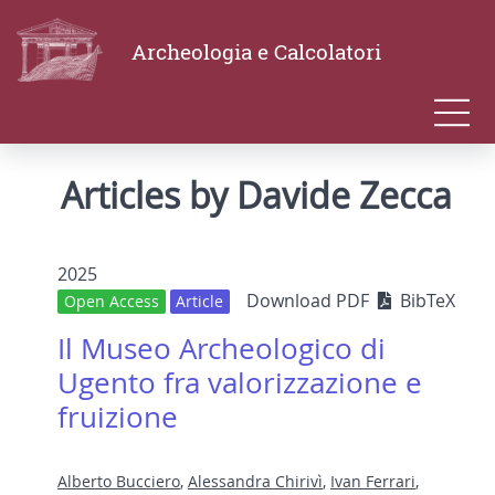
Archeologia e Calcolatori
Articles by Davide Zecca
2025
Download PDF
BibTeX
Open Access
Article
Il Museo Archeologico di
Ugento fra valorizzazione e
fruizione
Alberto Bucciero
,
Alessandra Chirivì
,
Ivan Ferrari
,