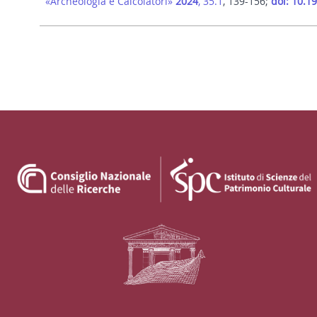
«Archeologia e Calcolatori»
2024
, 35.1
, 139-156;
doi: 10.1