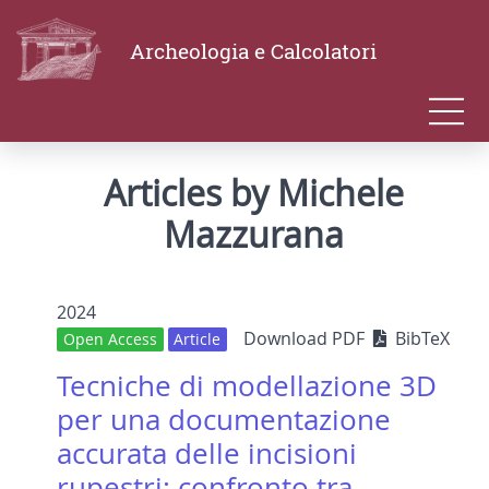
Archeologia e Calcolatori
Articles by Michele
Mazzurana
2024
Download PDF
BibTeX
Open Access
Article
Tecniche di modellazione 3D
per una documentazione
accurata delle incisioni
rupestri: confronto tra