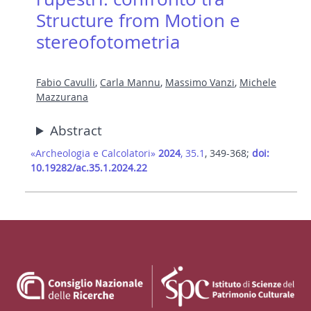
Structure from Motion e
stereofotometria
Fabio Cavulli
,
Carla Mannu
,
Massimo Vanzi
,
Michele
Mazzurana
Abstract
«Archeologia e Calcolatori»
2024
, 35.1
, 349-368;
doi:
10.19282/ac.35.1.2024.22