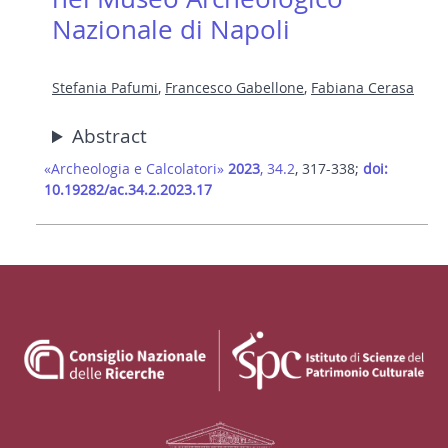
Nazionale di Napoli
Stefania Pafumi
,
Francesco Gabellone
,
Fabiana Cerasa
Abstract
«Archeologia e Calcolatori»
2023
, 34.2
, 317-338;
doi:
10.19282/ac.34.2.2023.17