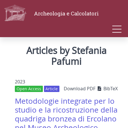
Archeologia e Calcolatori
Articles by Stefania
Pafumi
2023
Download PDF
BibTeX
Open Access
Article
Metodologie integrate per lo
studio e la ricostruzione della
quadriga bronzea di Ercolano
nel Museo Archeologico