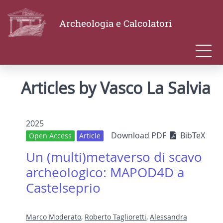
Archeologia e Calcolatori
Articles by Vasco La Salvia
2025
Download PDF
BibTeX
Open Access
Article
Un (multi)metaverso di scavo
archeologico: MAPOD4D a
Castelseprio
Marco Moderato
,
Roberto Taglioretti
,
Alessandra