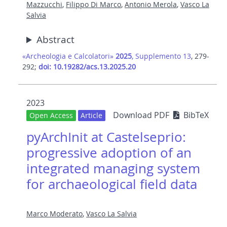
Mazzucchi
,
Filippo Di Marco
,
Antonio Merola
,
Vasco La
Salvia
Abstract
«Archeologia e Calcolatori»
2025
, Supplemento 13
, 279-
292;
doi: 10.19282/acs.13.2025.20
2023
Download PDF
BibTeX
Open Access
Article
pyArchInit at Castelseprio:
progressive adoption of an
integrated managing system
for archaeological field data
Marco Moderato
,
Vasco La Salvia