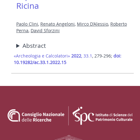
Ricina
Paolo Clini
,
Renato Angeloni
,
Mirco D’Alessio
,
Roberto
Perna
,
David Sforzini
Abstract
«Archeologia e Calcolatori»
2022
, 33.1
, 279-296;
doi:
10.19282/ac.33.1.2022.15