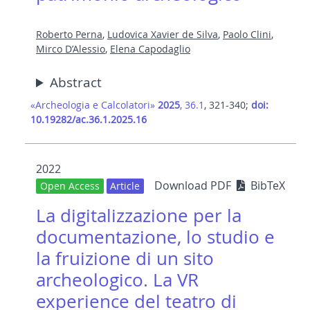
Roberto Perna
,
Ludovica Xavier de Silva
,
Paolo Clini
,
Mirco D’Alessio
,
Elena Capodaglio
Abstract
«Archeologia e Calcolatori»
2025
, 36.1
, 321-340;
doi:
10.19282/ac.36.1.2025.16
2022
Download PDF
BibTeX
Open Access
Article
La digitalizzazione per la
documentazione, lo studio e
la fruizione di un sito
archeologico. La VR
experience del teatro di