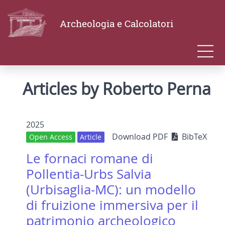
Archeologia e Calcolatori
Articles by Roberto Perna
2025
Download PDF
BibTeX
Open Access
Article
Le fornaci romane di
Pollentia-Urbs Salvia
(Urbisaglia-MC): un modello
di fruizione immersiva per il
patrimonio archeologico