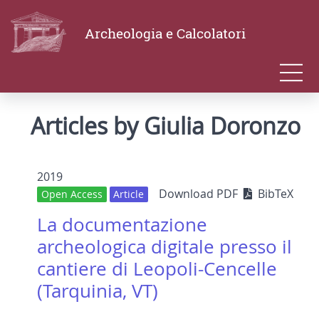
Archeologia e Calcolatori
Articles by Giulia Doronzo
2019
Download PDF
BibTeX
Open Access
Article
La documentazione
archeologica digitale presso il
cantiere di Leopoli-Cencelle
(Tarquinia, VT)