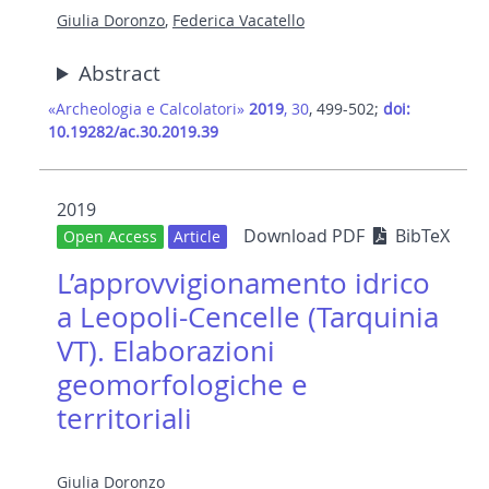
Giulia Doronzo
,
Federica Vacatello
Abstract
«Archeologia e Calcolatori»
2019
, 30
, 499-502;
doi:
10.19282/ac.30.2019.39
2019
Download PDF
BibTeX
Open Access
Article
L’approvvigionamento idrico
a Leopoli-Cencelle (Tarquinia
VT). Elaborazioni
geomorfologiche e
territoriali
Giulia Doronzo