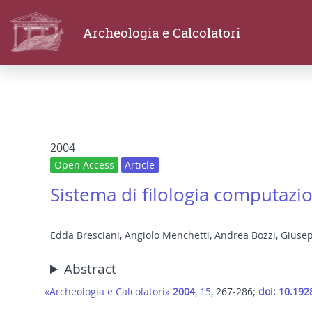
Archeologia e Calcolatori
2004
Open Access
Article
Sistema di filologia computazio
Edda Bresciani
,
Angiolo Menchetti
,
Andrea Bozzi
,
Giusep
Abstract
«Archeologia e Calcolatori»
2004
, 15
, 267-286;
doi: 10.192