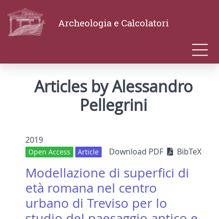
Archeologia e Calcolatori
Articles by Alessandro
Pellegrini
2019
Download PDF
BibTeX
Open Access
Article
Modellazione di superfici di
età romana nel centro
urbano di Treviso per lo
studio del paesaggio antico e