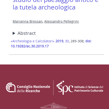
la tutela archeologica
Marianna Bressan
,
Alessandro Pellegrini
Abstract
«Archeologia e Calcolatori»
2019
, 30
, 289-308;
doi:
10.19282/ac.30.2019.17