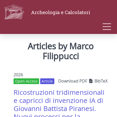
Archeologia e Calcolatori
Articles by Marco
Filippucci
2026
Download PDF
BibTeX
Open Access
Article
Ricostruzioni tridimensionali
e capricci di invenzione IA di
Giovanni Battista Piranesi.
Nuovi processi per la