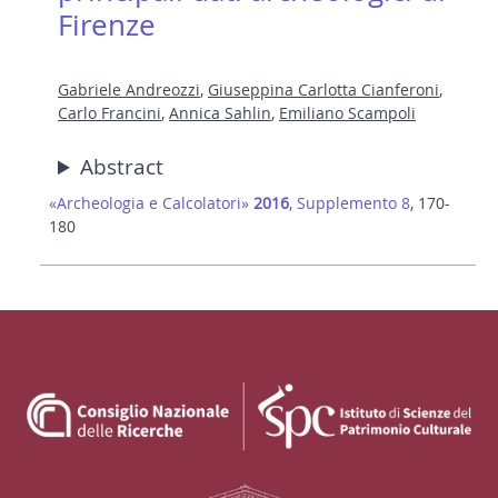
Firenze
Gabriele Andreozzi
,
Giuseppina Carlotta Cianferoni
,
Carlo Francini
,
Annica Sahlin
,
Emiliano Scampoli
Abstract
«Archeologia e Calcolatori»
2016
, Supplemento 8
, 170-
180