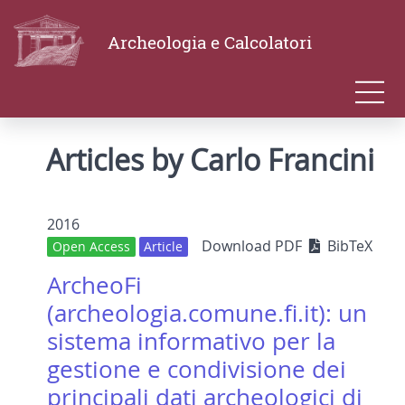
Archeologia e Calcolatori
Articles by Carlo Francini
2016
Download PDF
BibTeX
Open Access
Article
ArcheoFi
(archeologia.comune.fi.it): un
sistema informativo per la
gestione e condivisione dei
principali dati archeologici di