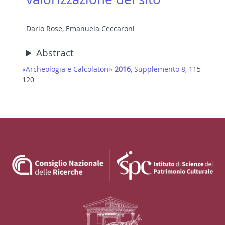
Dario Rose
,
Emanuela Ceccaroni
Abstract
«Archeologia e Calcolatori»
2016
, Supplemento 8
, 115-
120