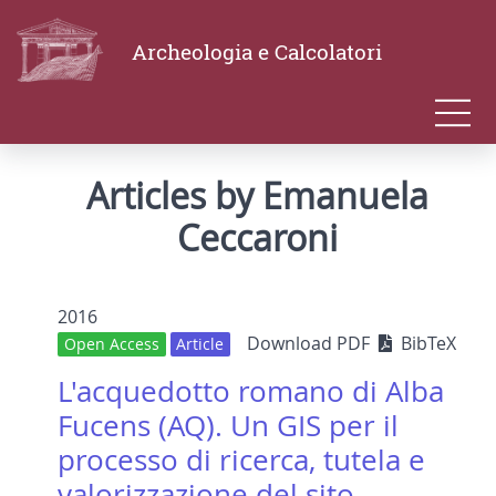
Archeologia e Calcolatori
Articles by Emanuela
Ceccaroni
2016
Download PDF
BibTeX
Open Access
Article
L'acquedotto romano di Alba
Fucens (AQ). Un GIS per il
processo di ricerca, tutela e
valorizzazione del sito