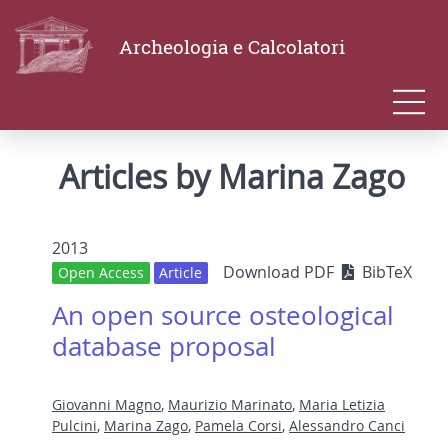
Archeologia e Calcolatori
Articles by Marina Zago
2013
Download PDF
BibTeX
Open Access
Article
An open source osteological
database proposal
Giovanni Magno
,
Maurizio Marinato
,
Maria Letizia
Pulcini
,
Marina Zago
,
Pamela Corsi
,
Alessandro Canci