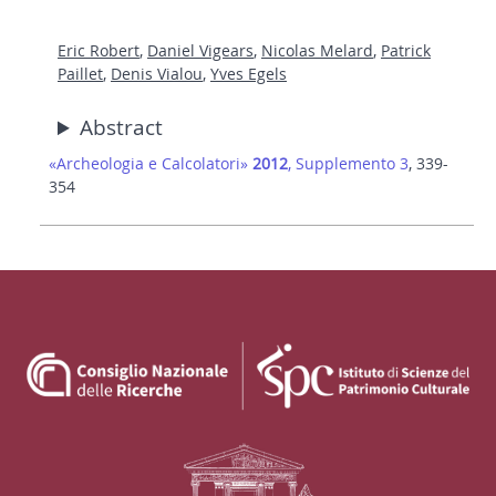
Eric Robert
,
Daniel Vigears
,
Nicolas Melard
,
Patrick
Paillet
,
Denis Vialou
,
Yves Egels
Abstract
«Archeologia e Calcolatori»
2012
, Supplemento 3
, 339-
354