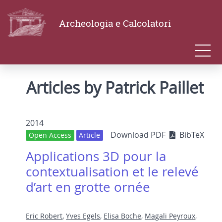
Archeologia e Calcolatori
Articles by Patrick Paillet
2014
Download PDF
BibTeX
Open Access
Article
Applications 3D pour la
contextualisation et le relevé
d’art en grotte ornée
Eric Robert
,
Yves Egels
,
Elisa Boche
,
Magali Peyroux
,