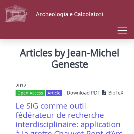
Archeologia e Calcolatori
Articles by Jean-Michel
Geneste
2012
Download PDF
BibTeX
Open Access
Article
Le SIG comme outil
fédérateur de recherche
interdisciplinaire: application
à la grotte Chauvet-Pont-d’Arc