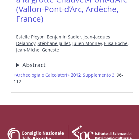
(Vallon-Pont-d’Arc, Ardèche,
France)
Estelle Ployon
,
Benjamin Sadier
,
Jean-Jacques
Delannoy
,
Stéphane Jaillet
,
Julien Monney
,
Elisa Boche
,
Jean-Michel Geneste
Abstract
«Archeologia e Calcolatori»
2012
, Supplemento 3
, 96-
112