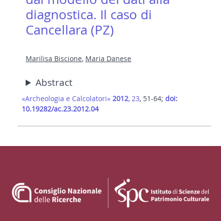
diagnostica. Il caso di
Cancellara (PZ)
Marilisa Biscione
,
Maria Danese
Abstract
«Archeologia e Calcolatori»
2012
, 23
, 51-64;
doi:
10.19282/ac.23.2012.04