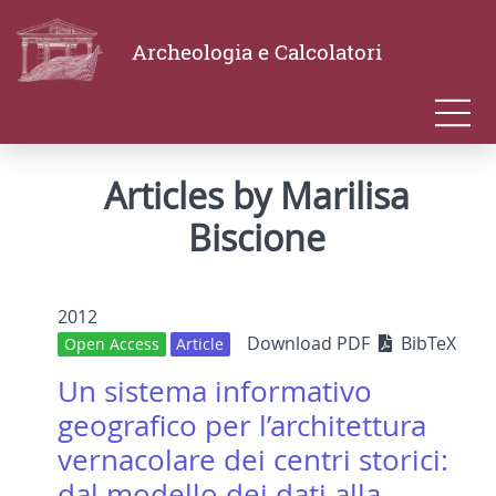
Archeologia e Calcolatori
Articles by Marilisa
Biscione
2012
Download PDF
BibTeX
Open Access
Article
Un sistema informativo
geografico per l’architettura
vernacolare dei centri storici:
dal modello dei dati alla