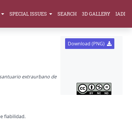
SPECIAL ISSUES
SEARCH
3D GALLERY
IADI
Download (PNG)
l santuario extraurbano de
 fiabilidad.